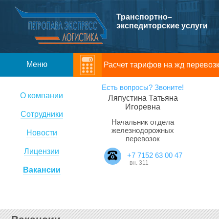
Транспортно–
экспедиторские услуги
Меню
Расчет тарифов на жд перевоз
Есть вопросы? Звоните!
Компания
О компании
Ляпустина Татьяна
Игоревна
Услуги
Сотрудники
Начальник отдела
железнодорожных
Новости
Консультации
перевозок
Лицензии
+7 7152 63 00 47
Контакты
вн. 311
Вакансии